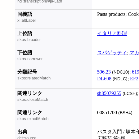
ndl:transcription@ja-Latn
同義語
Pasta products; Cook
xl:altLabel
上位語
イタリア料理
skos:broader
下位語
スパゲッティ
;
マ
skos:narrower
分類記号
596.23
;
619
(NDC10)
skos:relatedMatch
DL698
;
EF2
(NDLC)
関連リンク
sh85079255
(LCSH)
skos:closeMatch
関連リンク
00851700
(BSH4)
skos:exactMatch
出典
パスタ入門 / 塚本
dct:source
広辞苑 第5版