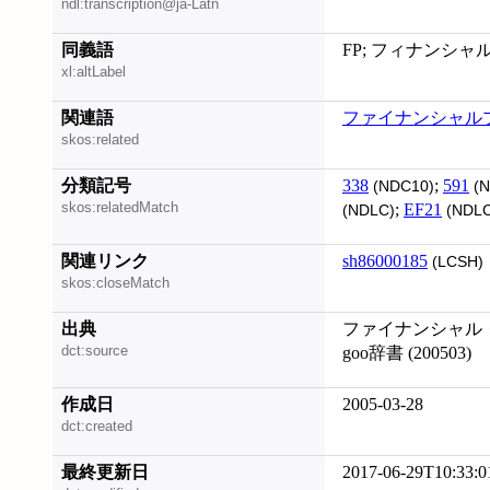
ndl:transcription@ja-Latn
同義語
FP; フィナンシャルプラン
xl:altLabel
関連語
ファイナンシャル
skos:related
分類記号
338
;
591
(NDC10)
(N
skos:relatedMatch
;
EF21
(NDLC)
(NDLC
関連リンク
sh86000185
(LCSH)
skos:closeMatch
出典
ファイナンシャル・
dct:source
goo辞書 (200503)
作成日
2005-03-28
dct:created
最終更新日
2017-06-29T10:33:0