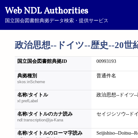
Web NDL Authorities
国立国会図書館典拠データ検索・提供サービス
政治思想--ドイツ--歴史--20世
国立国会図書館典拠ID
00993193
典拠種別
普通件名
skos:inScheme
名称/タイトル
政治思想--ドイツ--
xl:prefLabel
名称/タイトルのカナ読み
セイジシソウ--ドイ
ndl:transcription@ja-Kana
名称/タイトルのローマ字読み
Seijishiso--Doitsu--R