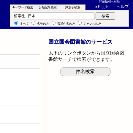
詳細情報へ移動
▸
English
ヘルプ
キーワード検索
分類記号検索
識別子検索
キーワード検索
検索
すべて
名称のみ
普通件名のみ
ジャンルのみ
国立国会図書館のサービス
以下のリンクボタンから国立国会図
書館サーチで検索ができます。
件名検索