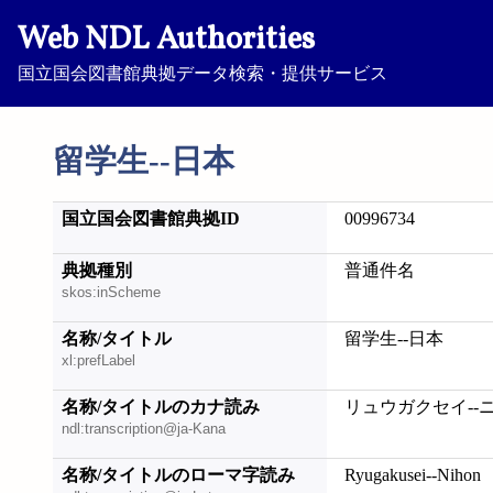
Web NDL Authorities
国立国会図書館典拠データ検索・提供サービス
留学生--日本
国立国会図書館典拠ID
00996734
典拠種別
普通件名
skos:inScheme
名称/タイトル
留学生--日本
xl:prefLabel
名称/タイトルのカナ読み
リュウガクセイ--
ndl:transcription@ja-Kana
名称/タイトルのローマ字読み
Ryugakusei--Nihon