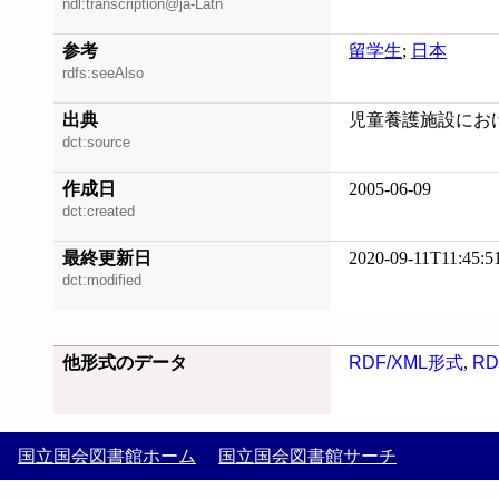
ndl:transcription@ja-Latn
参考
留学生
;
日本
rdfs:seeAlso
出典
児童養護施設におけ
dct:source
作成日
2005-06-09
dct:created
最終更新日
2020-09-11T11:45:5
dct:modified
他形式のデータ
RDF/XML形式
,
RD
国立国会図書館ホーム
国立国会図書館サーチ