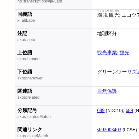
ndl:transcription@ja-Latn
カンキョウカンコウ
同義語
環境観光
xl:altLabel
注記
地理区分
skos:note
上位語
観光事業
;
観光
skos:broader
下位語
グリーンツーリズ
skos:narrower
関連語
自然保護
skos:related
分類記号
689
;
689
(NDC10)
(N
skos:relatedMatch
関連リンク
sh92003403
(LCSH)
skos:closeMatch