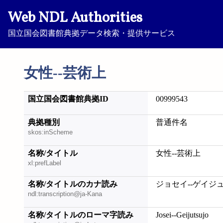
Web NDL Authorities
国立国会図書館典拠データ検索・提供サービス
女性--芸術上
国立国会図書館典拠ID
00999543
典拠種別
普通件名
skos:inScheme
名称/タイトル
女性--芸術上
xl:prefLabel
名称/タイトルのカナ読み
ジョセイ--ゲイジ
ndl:transcription@ja-Kana
名称/タイトルのローマ字読み
Josei--Geijutsujo