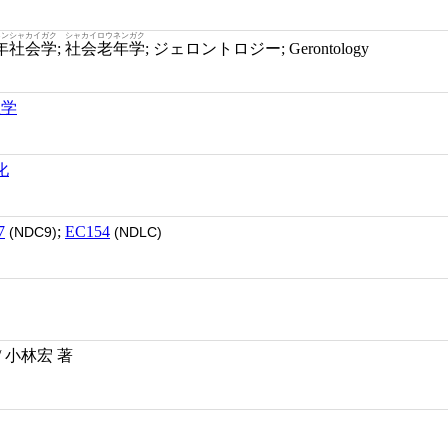
ネンシャカイガク
シャカイロウネンガク
年社会学
;
社会老年学
; ジェロントロジー; Gerontology
理学
化
7
;
EC154
(NDC9)
(NDLC)
 小林宏 著