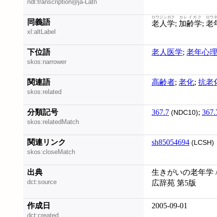
ndl:transcription@ja-Latn
ロウジンガク
カレイガク
ロウ
同義語
老人学
;
加齢学
;
老
xl:altLabel
下位語
老人医学
;
老年心
skos:narrower
関連語
高齢者
;
老化
;
抗老
skos:related
分類記号
367.7
;
367.
(NDC10)
skos:relatedMatch
関連リンク
sh85054694
(LCSH)
skos:closeMatch
出典
生きがいの老年学 /
dct:source
広辞苑 第5版
作成日
2005-09-01
dct:created