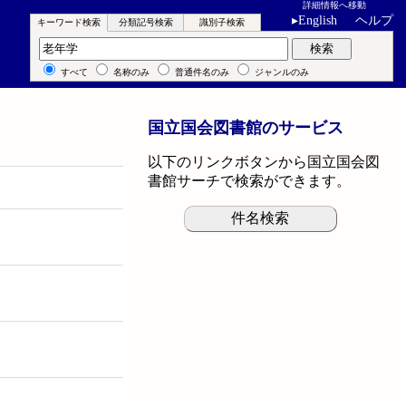
詳細情報へ移動
▸
English
ヘルプ
キーワード検索
分類記号検索
識別子検索
キーワード検索
検索
すべて
名称のみ
普通件名のみ
ジャンルのみ
国立国会図書館のサービス
以下のリンクボタンから国立国会図
書館サーチで検索ができます。
件名検索