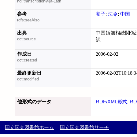
ndl:transcription@ja-Latn
参考
養子
;
法令
;
中国
rdfs:seeAlso
出典
中国婚姻相続関係法令
dct:source
訳
作成日
2006-02-02
dct:created
最終更新日
2006-02-02T10:18:3
dct:modified
他形式のデータ
RDF/XML形式
,
RD
国立国会図書館ホーム
国立国会図書館サーチ