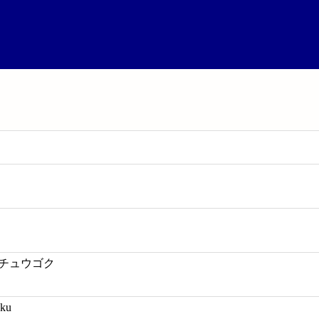
-チュウゴク
oku