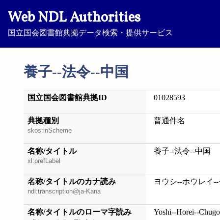
Web NDL Authorities
国立国会図書館典拠データ検索・提供サービス
養子--法令--中国
国立国会図書館典拠ID
01028593
典拠種別
普通件名
skos:inScheme
名称/タイトル
養子--法令--中国
xl:prefLabel
名称/タイトルのカナ読み
ヨウシ--ホウレイ-
ndl:transcription@ja-Kana
名称/タイトルのローマ字読み
Yoshi--Horei--Chug