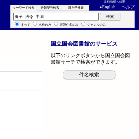
詳細情報へ移動
▸
English
ヘルプ
キーワード検索
分類記号検索
識別子検索
キーワード検索
検索
すべて
名称のみ
普通件名のみ
ジャンルのみ
国立国会図書館のサービス
以下のリンクボタンから国立国会図
書館サーチで検索ができます。
件名検索