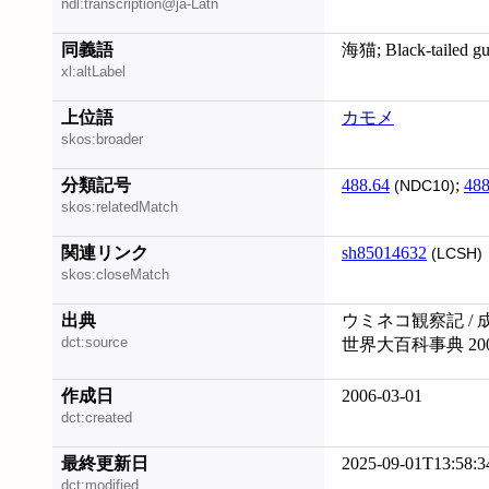
ndl:transcription@ja-Latn
同義語
海猫; Black-tailed gu
xl:altLabel
上位語
カモメ
skos:broader
分類記号
488.64
;
488
(NDC10)
skos:relatedMatch
関連リンク
sh85014632
(LCSH)
skos:closeMatch
出典
ウミネコ観察記 / 
dct:source
世界大百科事典 20
作成日
2006-03-01
dct:created
最終更新日
2025-09-01T13:58:3
dct:modified