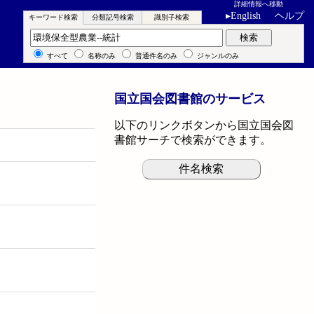
詳細情報へ移動
▸
English
ヘルプ
キーワード検索
分類記号検索
識別子検索
キーワード検索
検索
すべて
名称のみ
普通件名のみ
ジャンルのみ
国立国会図書館のサービス
以下のリンクボタンから国立国会図
書館サーチで検索ができます。
件名検索