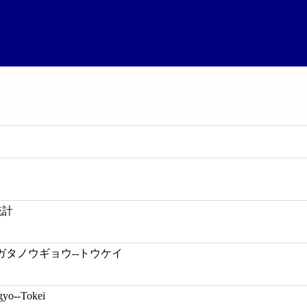
統計
タノウギョウ--トウケイ
yo--Tokei