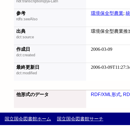
ndl:transcription@ja-Latn
参考
環境保全型農業
;
rdfs:seeAlso
出典
環境保全型農業推進
dct:source
作成日
2006-03-09
dct:created
最終更新日
2006-03-09T11:27:3
dct:modified
他形式のデータ
RDF/XML形式
,
RD
国立国会図書館ホーム
国立国会図書館サーチ