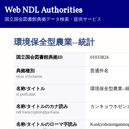
Web NDL Authorities
国立国会図書館典拠データ検索・提供サービス
環境保全型農業--統計
国立国会図書館典拠ID
01033824
典拠種別
普通件名
skos:inScheme
名称/タイトル
環境保全型農業--
xl:prefLabel
名称/タイトルのカナ読み
カンキョウホゼンガ
ndl:transcription@ja-Kana
名称/タイトルのローマ字読み
Kankyohozengatanog