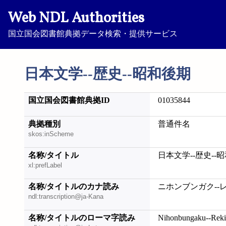
Web NDL Authorities
国立国会図書館典拠データ検索・提供サービス
日本文学--歴史--昭和後期
国立国会図書館典拠ID
01035844
典拠種別
普通件名
skos:inScheme
名称/タイトル
日本文学--歴史--
xl:prefLabel
名称/タイトルのカナ読み
ニホンブンガク--
ndl:transcription@ja-Kana
名称/タイトルのローマ字読み
Nihonbungaku--Reki