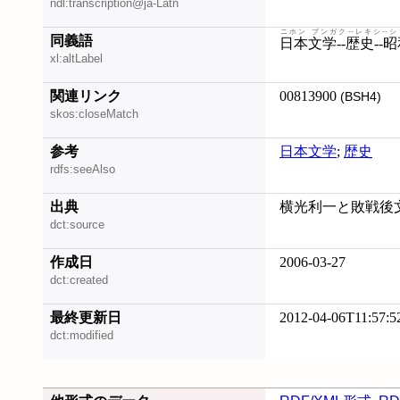
ndl:transcription@ja-Latn
ニホン ブンガク--レキシ--ショ
同義語
日本文学--歴史--昭
xl:altLabel
関連リンク
00813900
(BSH4)
skos:closeMatch
参考
日本文学
;
歴史
rdfs:seeAlso
出典
横光利一と敗戦後文学
dct:source
作成日
2006-03-27
dct:created
最終更新日
2012-04-06T11:57:5
dct:modified