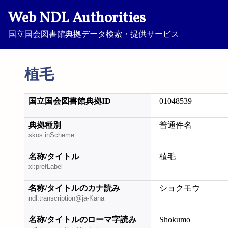
Web NDL Authorities
国立国会図書館典拠データ検索・提供サービス
植毛
国立国会図書館典拠ID
01048539
典拠種別
普通件名
skos:inScheme
名称/タイトル
植毛
xl:prefLabel
名称/タイトルのカナ読み
ショクモウ
ndl:transcription@ja-Kana
名称/タイトルのローマ字読み
Shokumo