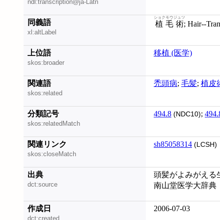
ndl:transcription@ja-Latn
ショクモウジュツ
同義語
植毛術
; Hair--Tra
xl:altLabel
上位語
移植 (医学)
skos:broader
関連語
禿頭病
;
毛髪
;
植皮
skos:related
分類記号
494.8
;
494.
(NDC10)
skos:relatedMatch
関連リンク
sh85058314
(LCSH)
skos:closeMatch
出典
頭髪がよみがえる生
dct:source
南山堂医学大辞典
作成日
2006-07-03
dct:created