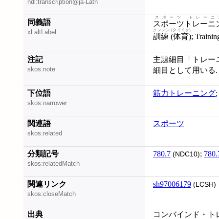
ndl:transcription@ja-Latn
スポーツ トレーニ
同義語
スポーツトレーニ
クンレン (タイイク)
xl:altLabel
訓練 (体育)
; Trainin
注記
主題細目「トレー
skos:note
細目として用いる. 例
下位語
筋力トレーニング
skos:narrower
関連語
スポーツ
skos:related
分類記号
780.7
;
780.
(NDC10)
skos:relatedMatch
関連リンク
sh97006179
(LCSH)
skos:closeMatch
出典
コンバインド・トレ