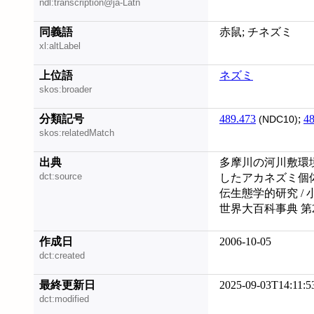
ndl:transcription@ja-Latn
同義語
赤鼠; チネズミ
xl:altLabel
上位語
ネズミ
skos:broader
分類記号
489.473
;
48
(NDC10)
skos:relatedMatch
出典
多摩川の河川敷環
dct:source
したアカネズミ個
伝生態学的研究 / 
世界大百科事典 第
作成日
2006-10-05
dct:created
最終更新日
2025-09-03T14:11:5
dct:modified