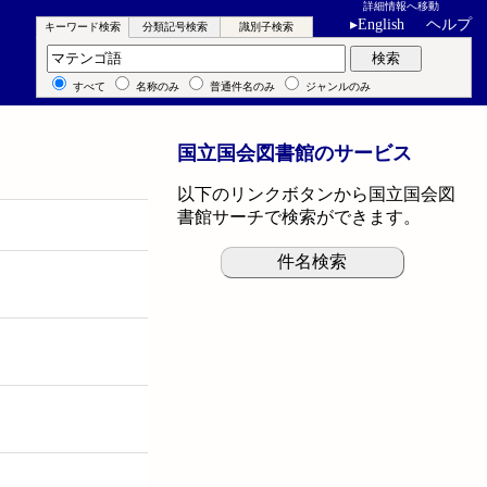
詳細情報へ移動
▸
English
ヘルプ
キーワード検索
分類記号検索
識別子検索
キーワード検索
検索
すべて
名称のみ
普通件名のみ
ジャンルのみ
国立国会図書館のサービス
以下のリンクボタンから国立国会図
書館サーチで検索ができます。
件名検索