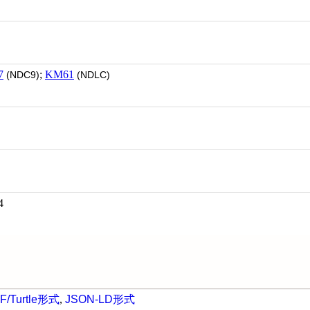
7
;
KM61
(NDC9)
(NDLC)
4
F/Turtle形式
,
JSON-LD形式