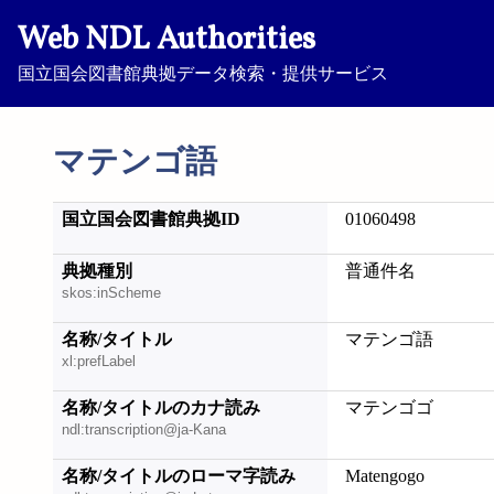
Web NDL Authorities
国立国会図書館典拠データ検索・提供サービス
マテンゴ語
国立国会図書館典拠ID
01060498
典拠種別
普通件名
skos:inScheme
名称/タイトル
マテンゴ語
xl:prefLabel
名称/タイトルのカナ読み
マテンゴゴ
ndl:transcription@ja-Kana
名称/タイトルのローマ字読み
Matengogo