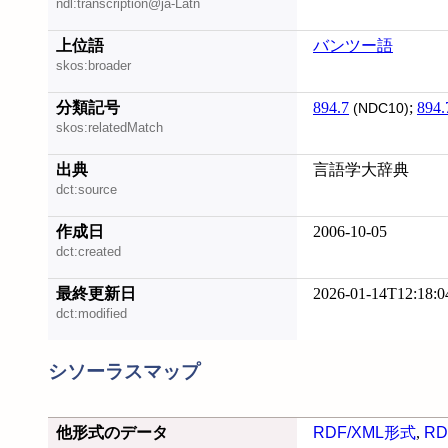
ndl:transcription@ja-Latn
上位語
バンツー語
skos:broader
分類記号
894.7
;
894.
(NDC10)
skos:relatedMatch
出典
言語学大辞典
dct:source
作成日
2006-10-05
dct:created
最終更新日
2026-01-14T12:18:0
dct:modified
シソーラスマップ
他形式のデータ
RDF/XML形式
,
RD