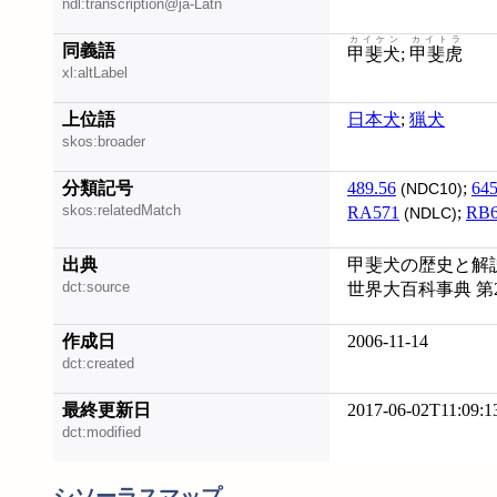
ndl:transcription@ja-Latn
カイケン
カイトラ
同義語
甲斐犬
;
甲斐虎
xl:altLabel
上位語
日本犬
;
猟犬
skos:broader
分類記号
489.56
;
645
(NDC10)
skos:relatedMatch
RA571
;
RB6
(NDLC)
出典
甲斐犬の歴史と解説 
dct:source
世界大百科事典 第
作成日
2006-11-14
dct:created
最終更新日
2017-06-02T11:09:1
dct:modified
シソーラスマップ