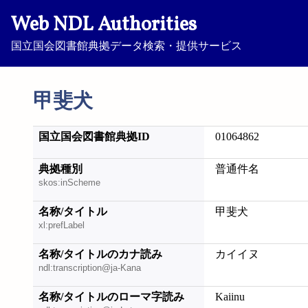
Web NDL Authorities
国立国会図書館典拠データ検索・提供サービス
甲斐犬
国立国会図書館典拠ID
01064862
典拠種別
普通件名
skos:inScheme
名称/タイトル
甲斐犬
xl:prefLabel
名称/タイトルのカナ読み
カイイヌ
ndl:transcription@ja-Kana
名称/タイトルのローマ字読み
Kaiinu