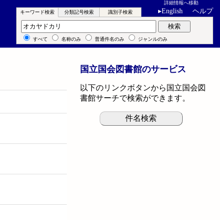
詳細情報へ移動
▸
English
ヘルプ
キーワード検索
分類記号検索
識別子検索
キーワード検索
検索
すべて
名称のみ
普通件名のみ
ジャンルのみ
国立国会図書館のサービス
以下のリンクボタンから国立国会図
書館サーチで検索ができます。
件名検索