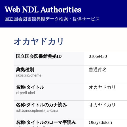
Web NDL Authorities
国立国会図書館典拠データ検索・提供サービス
オカヤドカリ
国立国会図書館典拠ID
01069430
典拠種別
普通件名
skos:inScheme
名称/タイトル
オカヤドカリ
xl:prefLabel
名称/タイトルのカナ読み
オカヤドカリ
ndl:transcription@ja-Kana
名称/タイトルのローマ字読み
Okayadokari