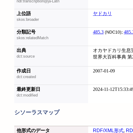
ndl:transcription@ja-Latn
上位語
ヤドカリ
skos:broader
分類記号
485.3
;
485.
(NDC10)
skos:relatedMatch
出典
オカヤドカリ生息実態
dct:source
世界大百科事典 第
作成日
2007-01-09
dct:created
最終更新日
2024-11-12T15:33:4
dct:modified
シソーラスマップ
他形式のデータ
RDF/XML形式
,
RD