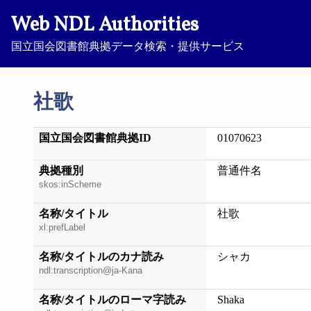
Web NDL Authorities
国立国会図書館典拠データ検索・提供サービス
社歌
国立国会図書館典拠ID
01070623
典拠種別
普通件名
skos:inScheme
名称/タイトル
社歌
xl:prefLabel
名称/タイトルのカナ読み
シャカ
ndl:transcription@ja-Kana
名称/タイトルのローマ字読み
Shaka