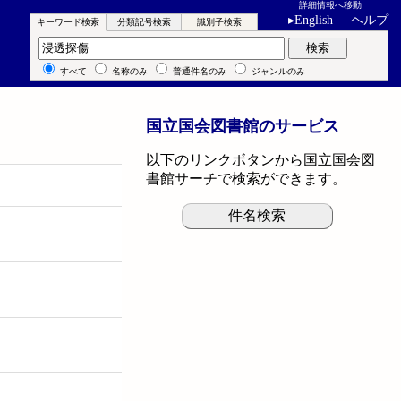
詳細情報へ移動
▸
English
ヘルプ
キーワード検索
分類記号検索
識別子検索
キーワード検索
検索
すべて
名称のみ
普通件名のみ
ジャンルのみ
国立国会図書館のサービス
以下のリンクボタンから国立国会図
書館サーチで検索ができます。
件名検索