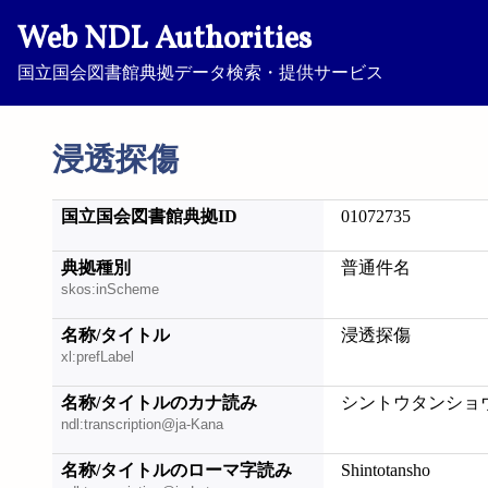
Web NDL Authorities
国立国会図書館典拠データ検索・提供サービス
浸透探傷
国立国会図書館典拠ID
01072735
典拠種別
普通件名
skos:inScheme
名称/タイトル
浸透探傷
xl:prefLabel
名称/タイトルのカナ読み
シントウタンショ
ndl:transcription@ja-Kana
名称/タイトルのローマ字読み
Shintotansho