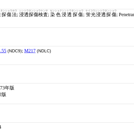
ウタンショウホウ
シントウタンショウケンサ
センショクシントウタンショウ
ケイコウシントウタンショウ
透探傷法
;
浸透探傷検査
;
染色浸透探傷
;
蛍光浸透探傷
; Penetr
.55
;
M217
(NDC9)
(NDLC)
973年版
2版
4