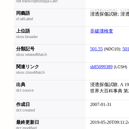
ndl:transcription@ja-Latn
シントウタンショウシケン
シント
同義語
浸透探傷試験
;
浸
xl:altLabel
上位語
非破壊検査
skos:broader
分類記号
501.55
;
501
(NDC10)
skos:relatedMatch
関連リンク
sh85099389
(LCSH)
skos:closeMatch
出典
浸透探傷試験. A 1
dct:source
世界大百科事典 第
作成日
2007-01-31
dct:created
最終更新日
2019-05-20T09:11:2
dct:modified