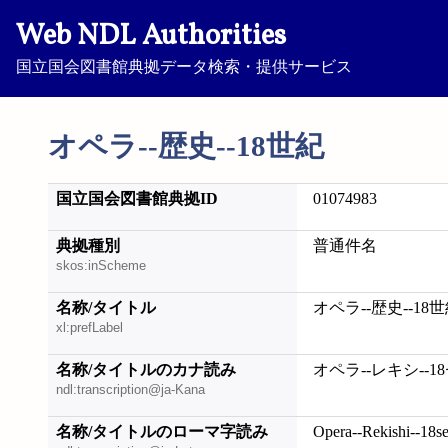
Web NDL Authorities
国立国会図書館典拠データ検索・提供サービス
オペラ--歴史--18世紀
国立国会図書館典拠ID
01074983
典拠種別
普通件名
skos:inScheme
名称/タイトル
オペラ--歴史--18
xl:prefLabel
名称/タイトルのカナ読み
オペラ--レキシ--1
ndl:transcription@ja-Kana
名称/タイトルのローマ字読み
Opera--Rekishi--18se