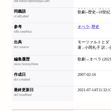
ndl:transcription@ja-Latn
カゲキ--レキシ--18セイキ
同義語
歌劇--歴史--18世紀
xl:altLabel
参考
オペラ
;
歴史
rdfs:seeAlso
出典
モーツァルトとダ・
dct:source
著 ; 小岡礼子 訳 ;
編集履歴
歌劇→オペラ (20210
skos:historyNote
作成日
2007-02-16
dct:created
最終更新日
2021-07-14T11:32:1
dct:modified