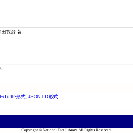
和田敦彦 著
8
F/Turtle形式
,
JSON-LD形式
Copyright © National Diet Library. All Rights Reserved.