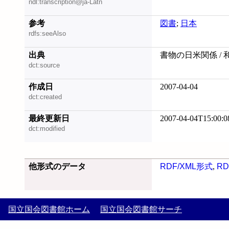
ndl:transcription@ja-Latn
参考
図書
;
日本
rdfs:seeAlso
出典
書物の日米関係 / 
dct:source
作成日
2007-04-04
dct:created
最終更新日
2007-04-04T15:00:0
dct:modified
他形式のデータ
RDF/XML形式
,
RD
国立国会図書館ホーム
国立国会図書館サーチ