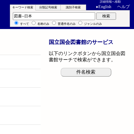
詳細情報へ移動
▸
English
ヘルプ
キーワード検索
分類記号検索
識別子検索
キーワード検索
検索
すべて
名称のみ
普通件名のみ
ジャンルのみ
国立国会図書館のサービス
以下のリンクボタンから国立国会図
書館サーチで検索ができます。
件名検索