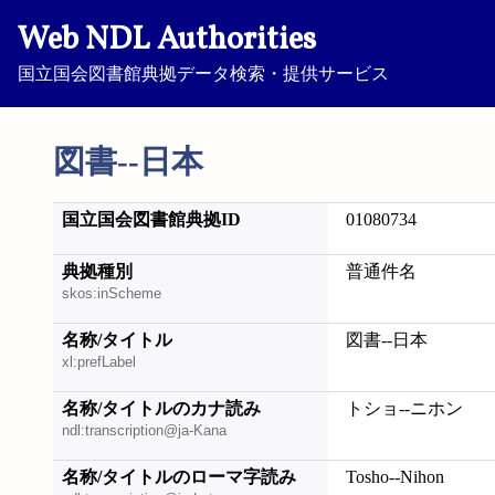
Web NDL Authorities
国立国会図書館典拠データ検索・提供サービス
図書--日本
国立国会図書館典拠ID
01080734
典拠種別
普通件名
skos:inScheme
名称/タイトル
図書--日本
xl:prefLabel
名称/タイトルのカナ読み
トショ--ニホン
ndl:transcription@ja-Kana
名称/タイトルのローマ字読み
Tosho--Nihon