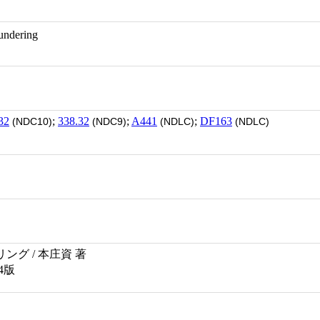
aundering
32
;
338.32
;
A441
;
DF163
(NDC10)
(NDC9)
(NDLC)
(NDLC)
グ / 本庄資 著
4版