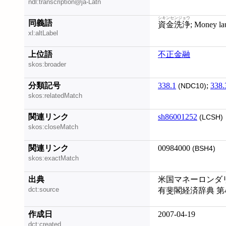
ndl:transcription@ja-Latn
シキンセンジョウ
同義語
資金洗浄
; Money l
xl:altLabel
上位語
不正金融
skos:broader
分類記号
338.1
;
338.
(NDC10)
skos:relatedMatch
関連リンク
sh86001252
(LCSH)
skos:closeMatch
関連リンク
00984000
(BSH4)
skos:exactMatch
出典
米国マネーロンダリン
dct:source
有斐閣経済辞典 第
作成日
2007-04-19
dct:created