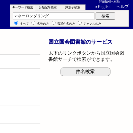
詳細情報へ移動
▸
English
ヘルプ
キーワード検索
分類記号検索
識別子検索
キーワード検索
検索
すべて
名称のみ
普通件名のみ
ジャンルのみ
国立国会図書館のサービス
以下のリンクボタンから国立国会図
書館サーチで検索ができます。
件名検索