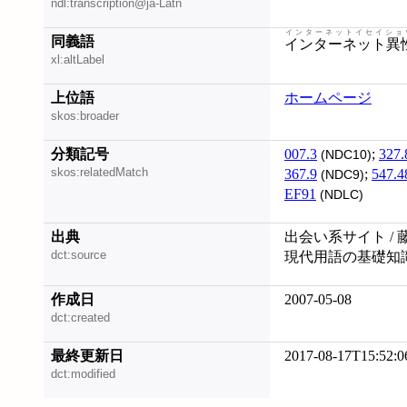
ndl:transcription@ja-Latn
インターネットイセイショ
同義語
インターネット異
xl:altLabel
上位語
ホームページ
skos:broader
分類記号
007.3
;
327.
(NDC10)
skos:relatedMatch
367.9
;
547.4
(NDC9)
EF91
(NDLC)
出典
出会い系サイト / 
dct:source
現代用語の基礎知識 
作成日
2007-05-08
dct:created
最終更新日
2017-08-17T15:52:0
dct:modified