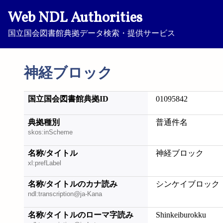
Web NDL Authorities
国立国会図書館典拠データ検索・提供サービス
神経ブロック
国立国会図書館典拠ID
01095842
典拠種別
普通件名
skos:inScheme
名称/タイトル
神経ブロック
xl:prefLabel
名称/タイトルのカナ読み
シンケイブロック
ndl:transcription@ja-Kana
名称/タイトルのローマ字読み
Shinkeiburokku