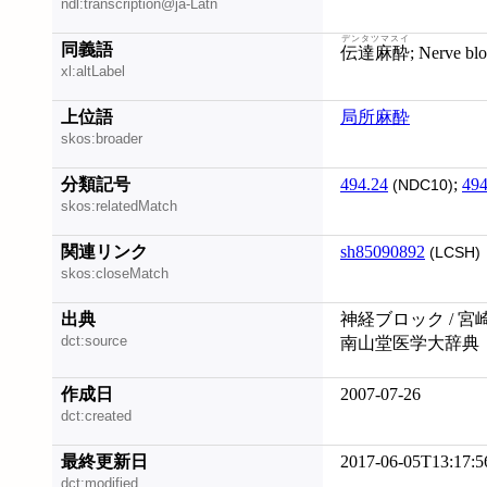
ndl:transcription@ja-Latn
デンタツマスイ
同義語
伝達麻酔
; Nerve bl
xl:altLabel
上位語
局所麻酔
skos:broader
分類記号
494.24
;
494
(NDC10)
skos:relatedMatch
関連リンク
sh85090892
(LCSH)
skos:closeMatch
出典
神経ブロック / 宮
dct:source
南山堂医学大辞典
作成日
2007-07-26
dct:created
最終更新日
2017-06-05T13:17:5
dct:modified