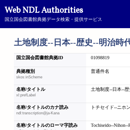
Web NDL Authorities
国立国会図書館典拠データ検索・提供サービス
土地制度--日本--歴史--明治時
国立国会図書館典拠ID
01098819
典拠種別
普通件名
skos:inScheme
名称/タイトル
土地制度--日本--
xl:prefLabel
名称/タイトルのカナ読み
トチセイド--ニホン
ndl:transcription@ja-Kana
名称/タイトルのローマ字読み
Tochiseido--Nihon--R