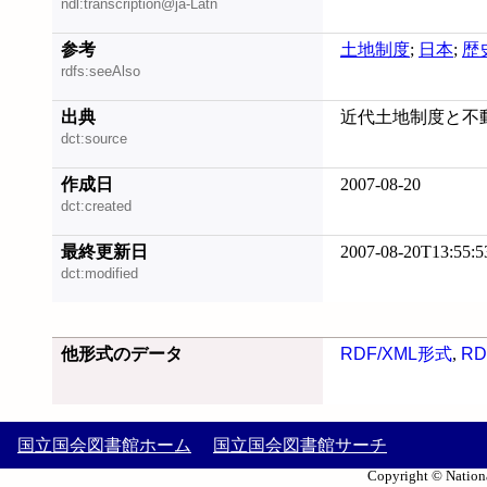
ndl:transcription@ja-Latn
参考
土地制度
;
日本
;
歴
rdfs:seeAlso
出典
近代土地制度と不動
dct:source
作成日
2007-08-20
dct:created
最終更新日
2007-08-20T13:55:5
dct:modified
他形式のデータ
RDF/XML形式
,
RD
国立国会図書館ホーム
国立国会図書館サーチ
Copyright © Nationa