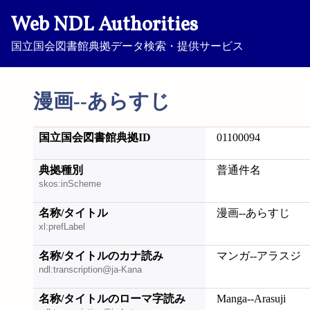
Web NDL Authorities
国立国会図書館典拠データ検索・提供サービス
漫画--あらすじ
国立国会図書館典拠ID
01100094
典拠種別
普通件名
skos:inScheme
名称/タイトル
漫画--あらすじ
xl:prefLabel
名称/タイトルのカナ読み
マンガ--アラスジ
ndl:transcription@ja-Kana
名称/タイトルのローマ字読み
Manga--Arasuji