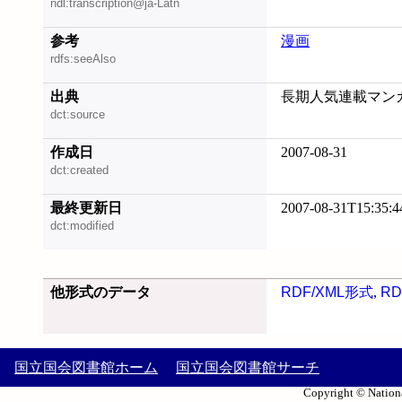
ndl:transcription@ja-Latn
参考
漫画
rdfs:seeAlso
出典
長期人気連載マンガ
dct:source
作成日
2007-08-31
dct:created
最終更新日
2007-08-31T15:35:4
dct:modified
他形式のデータ
RDF/XML形式
,
RD
国立国会図書館ホーム
国立国会図書館サーチ
Copyright © Nationa