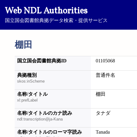
Web NDL Authorities
国立国会図書館典拠データ検索・提供サービス
棚田
国立国会図書館典拠ID
01105068
典拠種別
普通件名
skos:inScheme
名称/タイトル
棚田
xl:prefLabel
名称/タイトルのカナ読み
タナダ
ndl:transcription@ja-Kana
名称/タイトルのローマ字読み
Tanada