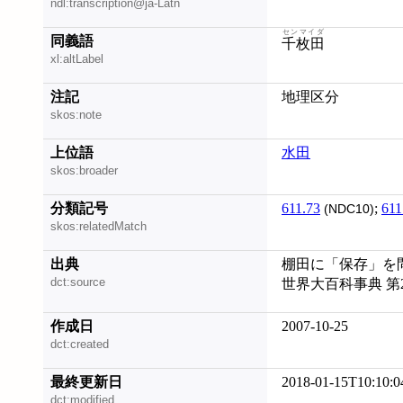
ndl:transcription@ja-Latn
センマイダ
同義語
千枚田
xl:altLabel
注記
地理区分
skos:note
上位語
水田
skos:broader
分類記号
611.73
;
611
(NDC10)
skos:relatedMatch
出典
棚田に「保存」を問
dct:source
世界大百科事典 第
作成日
2007-10-25
dct:created
最終更新日
2018-01-15T10:10:0
dct:modified