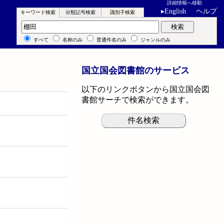
詳細情報へ移動
▸
English
ヘルプ
キーワード検索
分類記号検索
識別子検索
キーワード検索
検索
すべて
名称のみ
普通件名のみ
ジャンルのみ
国立国会図書館のサービス
以下のリンクボタンから国立国会図
書館サーチで検索ができます。
件名検索