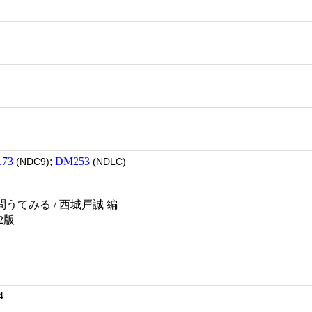
.73
;
DM253
(NDC9)
(NDLC)
うてみる / 西城戸誠 編
2版
4