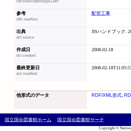
ndl:transcription@ja-Latn
参考
配管工事
rdfs:seeAlso
出典
JISハンドブック. 20
dct:source
作成日
2008-02-18
dct:created
最終更新日
2008-02-18T11:05:5
dct:modified
他形式のデータ
RDF/XML形式
,
RD
国立国会図書館ホーム
国立国会図書館サーチ
Copyright © Nationa