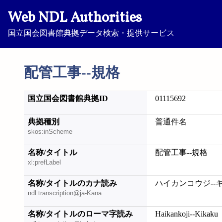
Web NDL Authorities
国立国会図書館典拠データ検索・提供サービス
配管工事--規格
国立国会図書館典拠ID
01115692
典拠種別
普通件名
skos:inScheme
名称/タイトル
配管工事--規格
xl:prefLabel
名称/タイトルのカナ読み
ハイカンコウジ--
ndl:transcription@ja-Kana
名称/タイトルのローマ字読み
Haikankoji--Kikaku