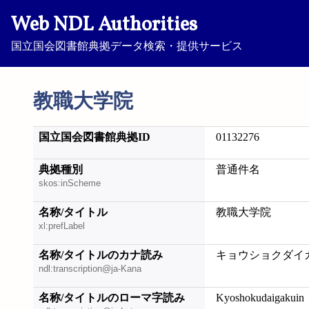
Web NDL Authorities
国立国会図書館典拠データ検索・提供サービス
教職大学院
国立国会図書館典拠ID
01132276
典拠種別
普通件名
skos:inScheme
名称/タイトル
教職大学院
xl:prefLabel
名称/タイトルのカナ読み
キョウショクダイ
ndl:transcription@ja-Kana
名称/タイトルのローマ字読み
Kyoshokudaigakuin