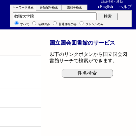
詳細情報へ移動
▸
English
ヘルプ
キーワード検索
分類記号検索
識別子検索
キーワード検索
検索
すべて
名称のみ
普通件名のみ
ジャンルのみ
国立国会図書館のサービス
以下のリンクボタンから国立国会図
書館サーチで検索ができます。
件名検索