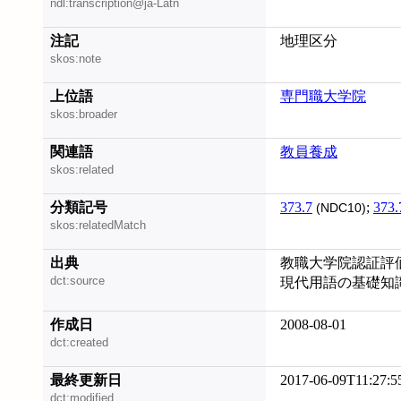
ndl:transcription@ja-Latn
注記
地理区分
skos:note
上位語
専門職大学院
skos:broader
関連語
教員養成
skos:related
分類記号
373.7
;
373.
(NDC10)
skos:relatedMatch
出典
教職大学院認証評
dct:source
現代用語の基礎知識 
作成日
2008-08-01
dct:created
最終更新日
2017-06-09T11:27:5
dct:modified