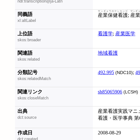
ndl:transcription@ja-Latn
サンギョウホケンカンゴ
サンギ
同義語
産業保健看護
;
産
xl:altLabel
上位語
看護学
;
産業医学
skos:broader
関連語
地域看護
skos:related
分類記号
492.995
;
49
(NDC10)
skos:relatedMatch
関連リンク
sh85065906
(LCSH)
skos:closeMatch
出典
産業看護実践マニュ
dct:source
看護・医学事典 第
作成日
2008-08-29
dct:created