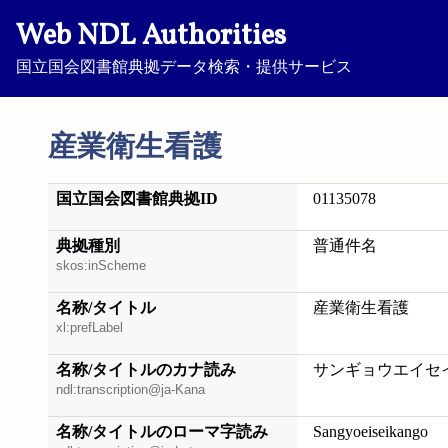
Web NDL Authorities
国立国会図書館典拠データ検索・提供サービス
産業衛生看護
国立国会図書館典拠ID
01135078
典拠種別
普通件名
skos:inScheme
名称/タイトル
産業衛生看護
xl:prefLabel
名称/タイトルのカナ読み
サンギョウエイセ
ndl:transcription@ja-Kana
名称/タイトルのローマ字読み
Sangyoeiseikango