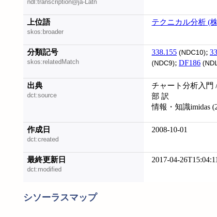
ndl:transcription@ja-Latn
上位語
テクニカル分析 (
skos:broader
分類記号
338.155
;
33
(NDC10)
skos:relatedMatch
;
DF186
(NDC9)
(ND
出典
チャート分析入門 /
dct:source
部 訳
情報・知識imidas (2
作成日
2008-10-01
dct:created
最終更新日
2017-04-26T15:04:1
dct:modified
シソーラスマップ