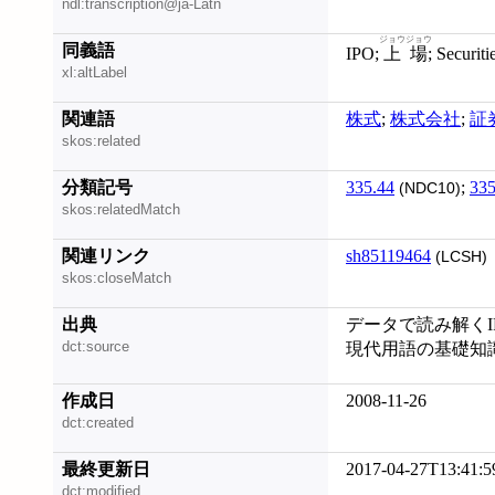
ndl:transcription@ja-Latn
ジョウジョウ
同義語
IPO;
上場
; Securit
xl:altLabel
関連語
株式
;
株式会社
;
証
skos:related
分類記号
335.44
;
335
(NDC10)
skos:relatedMatch
関連リンク
sh85119464
(LCSH)
skos:closeMatch
出典
データで読み解くI
dct:source
現代用語の基礎知識 
作成日
2008-11-26
dct:created
最終更新日
2017-04-27T13:41:5
dct:modified