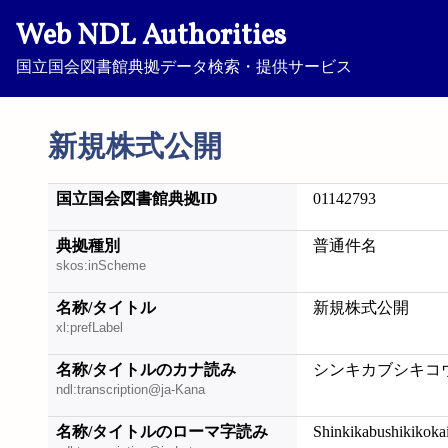
Web NDL Authorities
国立国会図書館典拠データ検索・提供サービス
新規株式公開
国立国会図書館典拠ID
01142793
典拠種別
普通件名
skos:inScheme
名称/タイトル
新規株式公開
xl:prefLabel
名称/タイトルのカナ読み
シンキカブシキコ
ndl:transcription@ja-Kana
名称/タイトルのローマ字読み
Shinkikabushikikoka