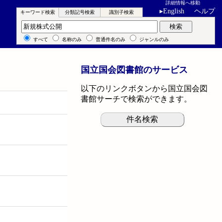
詳細情報へ移動
▸
English
ヘルプ
キーワード検索
分類記号検索
識別子検索
キーワード検索
検索
すべて
名称のみ
普通件名のみ
ジャンルのみ
国立国会図書館のサービス
以下のリンクボタンから国立国会図
書館サーチで検索ができます。
件名検索