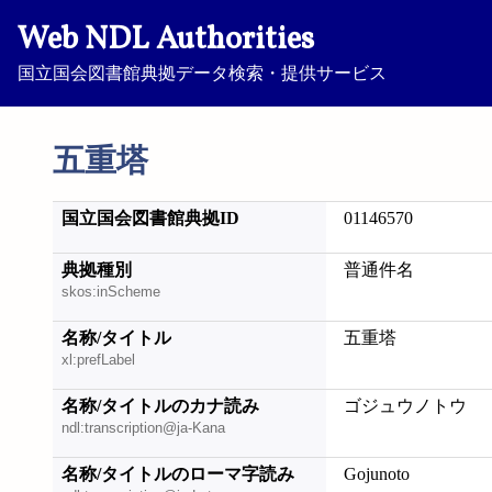
Web NDL Authorities
国立国会図書館典拠データ検索・提供サービス
五重塔
国立国会図書館典拠ID
01146570
典拠種別
普通件名
skos:inScheme
名称/タイトル
五重塔
xl:prefLabel
名称/タイトルのカナ読み
ゴジュウノトウ
ndl:transcription@ja-Kana
名称/タイトルのローマ字読み
Gojunoto