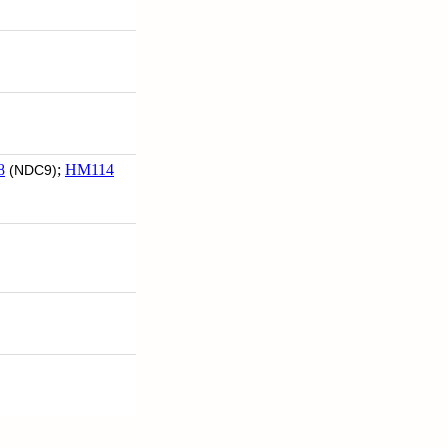
8
;
HM114
(NDC9)