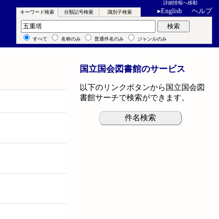
詳細情報へ移動
▸
English
ヘルプ
キーワード検索
分類記号検索
識別子検索
キーワード検索
検索
すべて
名称のみ
普通件名のみ
ジャンルのみ
国立国会図書館のサービス
以下のリンクボタンから国立国会図
書館サーチで検索ができます。
件名検索