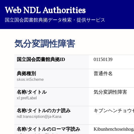
Web NDL Authorities
国立国会図書館典拠データ検索・提供サービス
気分変調性障害
国立国会図書館典拠ID
01150139
典拠種別
普通件名
skos:inScheme
名称/タイトル
気分変調性障害
xl:prefLabel
名称/タイトルのカナ読み
キブンヘンチョウ
ndl:transcription@ja-Kana
名称/タイトルのローマ字読み
Kibunhenchoseishog