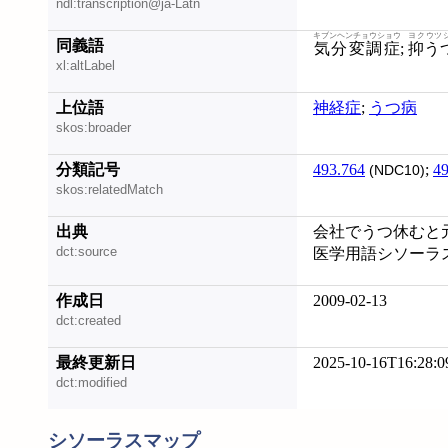
ndl:transcription@ja-Latn
キブンヘンチョウショウ
ヨクウツ
同義語
気分変調症
;
抑う
xl:altLabel
上位語
神経症
;
うつ病
skos:broader
分類記号
493.764
;
49
(NDC10)
skos:relatedMatch
出典
会社でうつ休むと元
dct:source
医学用語シソーラス
作成日
2009-02-13
dct:created
最終更新日
2025-10-16T16:28:0
dct:modified
シソーラスマップ