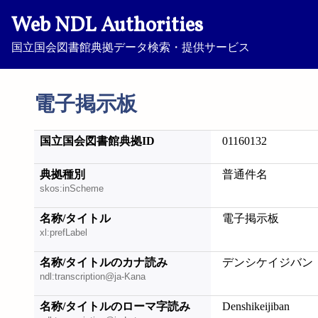
Web NDL Authorities
国立国会図書館典拠データ検索・提供サービス
電子掲示板
国立国会図書館典拠ID
01160132
典拠種別
普通件名
skos:inScheme
名称/タイトル
電子掲示板
xl:prefLabel
名称/タイトルのカナ読み
デンシケイジバン
ndl:transcription@ja-Kana
名称/タイトルのローマ字読み
Denshikeijiban