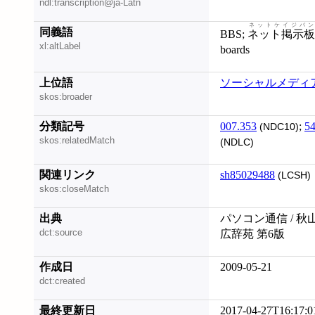
ndl:transcription@ja-Latn
ネットケイジバン
同義語
BBS;
ネット掲示板
xl:altLabel
boards
上位語
ソーシャルメディ
skos:broader
分類記号
007.353
;
54
(NDC10)
skos:relatedMatch
(NDLC)
関連リンク
sh85029488
(LCSH)
skos:closeMatch
出典
パソコン通信 / 秋
dct:source
広辞苑 第6版
作成日
2009-05-21
dct:created
最終更新日
2017-04-27T16:17:0