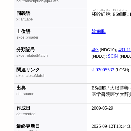
ndl:transcription@ja-Latn
ハイカンサイボウ
ESサイボウ
同義語
胚幹細胞
;
ES細胞
xl:altLabel
上位語
幹細胞
skos:broader
分類記号
463
;
491.11
(NDC10)
skos:relatedMatch
;
SC64
(NDLC)
(NDL
関連リンク
sh92005532
(LCSH)
skos:closeMatch
出典
ES細胞 / 大朏博善
dct:source
医学書院医学大辞典
作成日
2009-05-29
dct:created
最終更新日
2025-09-12T13:14:3