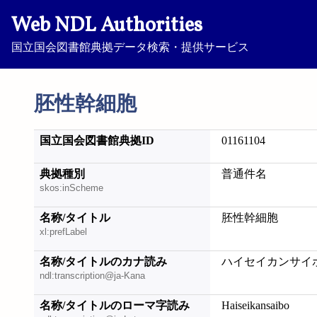
Web NDL Authorities
国立国会図書館典拠データ検索・提供サービス
胚性幹細胞
国立国会図書館典拠ID
01161104
典拠種別
普通件名
skos:inScheme
名称/タイトル
胚性幹細胞
xl:prefLabel
名称/タイトルのカナ読み
ハイセイカンサイ
ndl:transcription@ja-Kana
名称/タイトルのローマ字読み
Haiseikansaibo