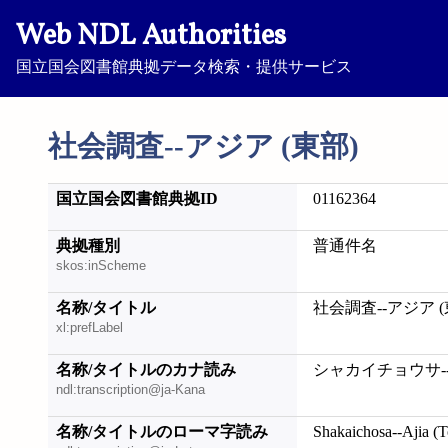
Web NDL Authorities
国立国会図書館典拠データ検索・提供サービス
社会調査--アジア (東部)
国立国会図書館典拠ID
01162364
典拠種別
普通件名
skos:inScheme
名称/タイトル
社会調査--アジア (
xl:prefLabel
名称/タイトルのカナ読み
シャカイチョウサ--
ndl:transcription@ja-Kana
名称/タイトルのローマ字読み
Shakaichosa--Ajia (