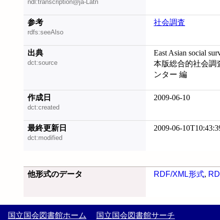
ndl:transcription@ja-Latn
参考
社会調査
rdfs:seeAlso
出典
East Asian social s
dct:source
本版総合的社会調査
ンター 編
作成日
2009-06-10
dct:created
最終更新日
2009-06-10T10:43:3
dct:modified
他形式のデータ
RDF/XML形式
,
RD
国立国会図書館ホーム
国立国会図書館サーチ