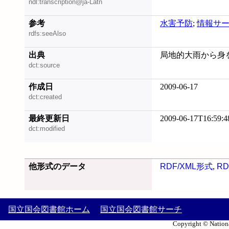
ndl:transcription@ja-Latn
参考
水害予防
;
情報サ
rdfs:seeAlso
出典
局地的大雨から身
dct:source
作成日
2009-06-17
dct:created
最終更新日
2009-06-17T16:59:4
dct:modified
他形式のデータ
RDF/XML形式
,
RD
国立国会図書館ホーム
国立国会図書館サーチ
Copyright © Nationa