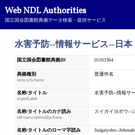
Web NDL Authorities
国立国会図書館典拠データ検索・提供サービス
水害予防--情報サービス--日本
国立国会図書館典拠ID
01163364
典拠種別
普通件名
skos:inScheme
名称/タイトル
水害予防--情報サー
xl:prefLabel
名称/タイトルのカナ読み
スイガイヨボウ--
ndl:transcription@ja-Kana
名称/タイトルのローマ字読み
Suigaiyobo--Johosab