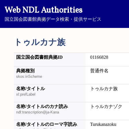
Web NDL Authorities
国立国会図書館典拠データ検索・提供サービス
トゥルカナ族
国立国会図書館典拠ID
01166828
典拠種別
普通件名
skos:inScheme
名称/タイトル
トゥルカナ族
xl:prefLabel
名称/タイトルのカナ読み
トゥルカナゾク
ndl:transcription@ja-Kana
名称/タイトルのローマ字読み
Turukanazoku