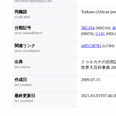
ndl:transcription@ja-Latn
同義語
Turkana (African peo
xl:altLabel
分類記号
382.454
;
46
(NDC10)
skos:relatedMatch
;
G141
(NDC9)
(NDL
関連リンク
sh85138781
(LCSH)
skos:closeMatch
出典
トゥルカナの自然誌 
dct:source
世界大百科事典 20
作成日
2009-07-15
dct:created
最終更新日
2021-03-05T07:40:2
dct:modified