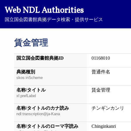
Web NDL Authorities
国立国会図書館典拠データ検索・提供サービス
賃金管理
国立国会図書館典拠ID
01168010
典拠種別
普通件名
skos:inScheme
名称/タイトル
賃金管理
xl:prefLabel
名称/タイトルのカナ読み
チンギンカンリ
ndl:transcription@ja-Kana
名称/タイトルのローマ字読み
Chinginkanri