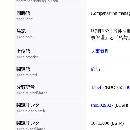
ndl:transcription@ja-Latn
同義語
Compensation mana
xl:altLabel
注記
地理区分.; 当件名新
skos:note
事管理」と「給与
上位語
人事管理
skos:broader
関連語
給与
skos:related
分類記号
336.45
;
336
(NDC10)
skos:relatedMatch
関連リンク
sh85029327
(LCSH)
skos:closeMatch
関連リンク
00703000
(BSH4)
skos:exactMatch