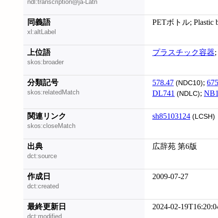
ndl:transcription@ja-Latn
同義語
PETボトル; Plastic bo
xl:altLabel
上位語
プラスチック容器
skos:broader
分類記号
578.47
;
675
(NDC10)
skos:relatedMatch
DL741
;
NB1
(NDLC)
関連リンク
sh85103124
(LCSH)
skos:closeMatch
出典
広辞苑 第6版
dct:source
作成日
2009-07-27
dct:created
最終更新日
2024-02-19T16:20:0
dct:modified