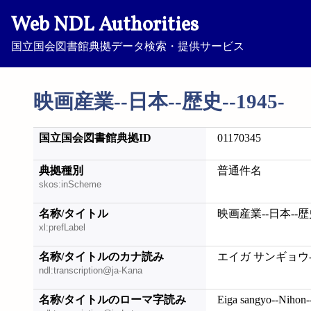
Web NDL Authorities
国立国会図書館典拠データ検索・提供サービス
映画産業--日本--歴史--1945-
国立国会図書館典拠ID
01170345
典拠種別
普通件名
skos:inScheme
名称/タイトル
映画産業--日本--歴史-
xl:prefLabel
名称/タイトルのカナ読み
エイガ サンギョウ--
ndl:transcription@ja-Kana
名称/タイトルのローマ字読み
Eiga sangyo--Nihon-