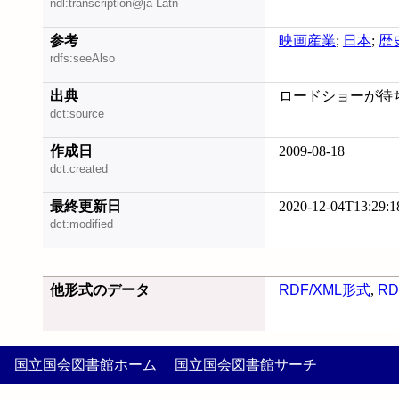
ndl:transcription@ja-Latn
参考
映画産業
;
日本
;
歴
rdfs:seeAlso
出典
ロードショーが待ち
dct:source
作成日
2009-08-18
dct:created
最終更新日
2020-12-04T13:29:1
dct:modified
他形式のデータ
RDF/XML形式
,
RD
国立国会図書館ホーム
国立国会図書館サーチ