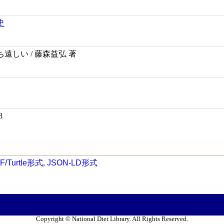
史
遠しい / 藤森益弘 著
8
F/Turtle形式
,
JSON-LD形式
Copyright © National Diet Library. All Rights Reserved.