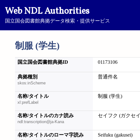
Web NDL Authorities
国立国会図書館典拠データ検索・提供サービス
制服 (学生)
国立国会図書館典拠ID
01173106
典拠種別
普通件名
skos:inScheme
名称/タイトル
制服 (学生)
xl:prefLabel
名称/タイトルのカナ読み
セイフク (ガクセイ
ndl:transcription@ja-Kana
名称/タイトルのローマ字読み
Seifuku (gakusei)