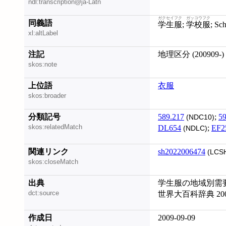
ndl:transcription@ja-Latn
ガクセイフク
ガッコウフク
同義語
学生服
;
学校服
; S
xl:altLabel
注記
地理区分 (200909-)
skos:note
上位語
衣服
skos:broader
分類記号
589.217
;
59
(NDC10)
skos:relatedMatch
DL654
;
EF2
(NDLC)
関連リンク
sh2022006474
(LCS
skos:closeMatch
出典
学生服の地域別需
dct:source
世界大百科辞典 20
作成日
2009-09-09