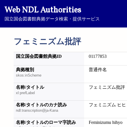
Web NDL Authorities
国立国会図書館典拠データ検索・提供サービス
フェミニズム批評
国立国会図書館典拠ID
01177853
典拠種別
普通件名
skos:inScheme
名称/タイトル
フェミニズム批評
xl:prefLabel
名称/タイトルのカナ読み
フェミニズム ヒヒ
ndl:transcription@ja-Kana
名称/タイトルのローマ字読み
Feminizumu hihyo