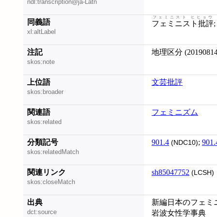
ndl:transcription@ja-Latn
フェミニスト ヒヒョウ
同義語
フェミニスト批評
xl:altLabel
注記
地理区分 (2019
skos:note
上位語
文芸批評
skos:broader
関連語
フェミニズム
skos:related
分類記号
901.4
;
901.
(NDC10)
skos:relatedMatch
関連リンク
sh85047752
(LCSH)
skos:closeMatch
出典
新編日本のフェミニズム
dct:source
岩波女性学事典