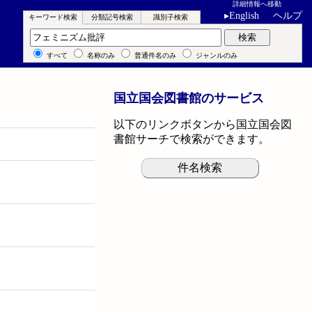
詳細情報へ移動
▸
English
ヘルプ
キーワード検索
分類記号検索
識別子検索
キーワード検索
検索
すべて
名称のみ
普通件名のみ
ジャンルのみ
国立国会図書館のサービス
以下のリンクボタンから国立国会図
書館サーチで検索ができます。
件名検索