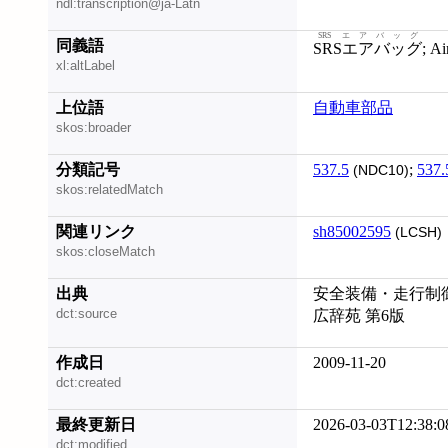
ndl:transcription@ja-Latn
SRS エアバッグ
同義語
SRSエアバッグ
; A
xl:altLabel
上位語
自動車部品
skos:broader
分類記号
537.5
;
537.
(NDC10)
skos:relatedMatch
関連リンク
sh85002595
(LCSH)
skos:closeMatch
出典
安全装備・走行制
dct:source
広辞苑 第6版
作成日
2009-11-20
dct:created
最終更新日
2026-03-03T12:38:0
dct:modified