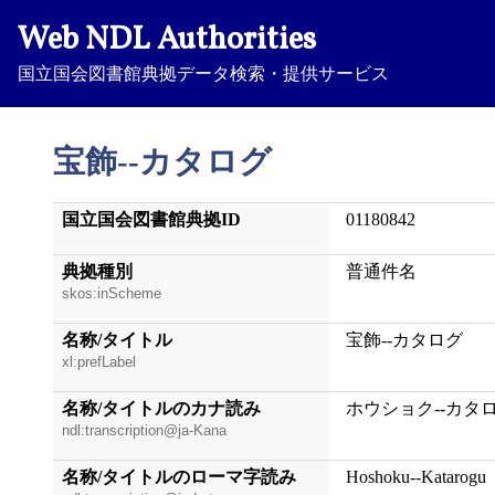
Web NDL Authorities
国立国会図書館典拠データ検索・提供サービス
宝飾--カタログ
国立国会図書館典拠ID
01180842
典拠種別
普通件名
skos:inScheme
名称/タイトル
宝飾--カタログ
xl:prefLabel
名称/タイトルのカナ読み
ホウショク--カタ
ndl:transcription@ja-Kana
名称/タイトルのローマ字読み
Hoshoku--Katarogu