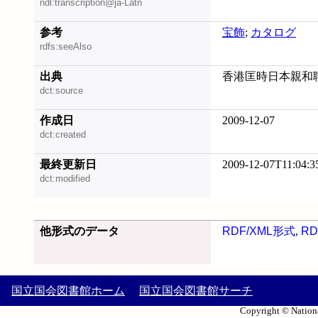
ndl:transcription@ja-Latn
参考
宝飾
;
カタログ
rdfs:seeAlso
出典
香港匡時日本親和聯
dct:source
作成日
2009-12-07
dct:created
最終更新日
2009-12-07T11:04:3
dct:modified
他形式のデータ
RDF/XML形式
,
RD
国立国会図書館ホーム
国立国会図書館サーチ
Copyright © Nationa