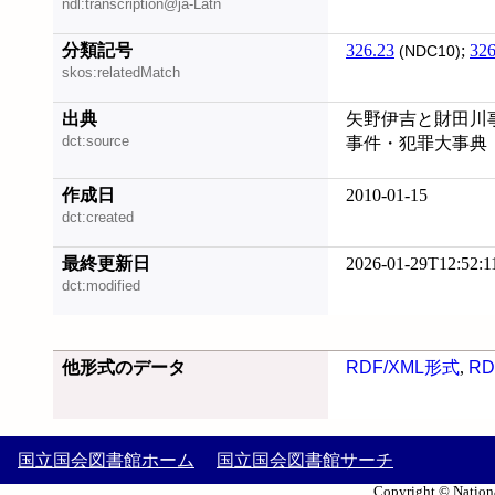
ndl:transcription@ja-Latn
分類記号
326.23
;
326
(NDC10)
skos:relatedMatch
出典
矢野伊吉と財田川事件
dct:source
事件・犯罪大事典
作成日
2010-01-15
dct:created
最終更新日
2026-01-29T12:52:1
dct:modified
他形式のデータ
RDF/XML形式
,
RD
国立国会図書館ホーム
国立国会図書館サーチ
Copyright © Nationa