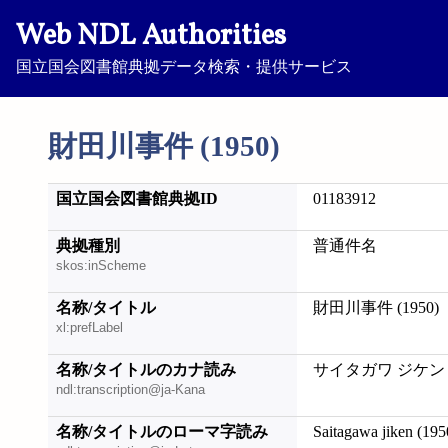
Web NDL Authorities
国立国会図書館典拠データ検索・提供サービス
財田川事件 (1950)
国立国会図書館典拠ID
01183912
典拠種別
普通件名
skos:inScheme
名称/タイトル
財田川事件 (1950)
xl:prefLabel
名称/タイトルのカナ読み
サイタガワ ジケン (1
ndl:transcription@ja-Kana
名称/タイトルのローマ字読み
Saitagawa jiken (195