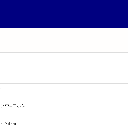
本
ソウ--ニホン
o--Nihon