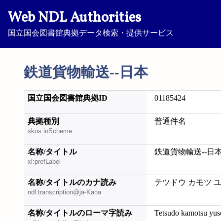
Web NDL Authorities
国立国会図書館典拠データ検索・提供サービス
鉄道貨物輸送--日本
国立国会図書館典拠ID
01185424
典拠種別
普通件名
skos:inScheme
名称/タイトル
鉄道貨物輸送--日
xl:prefLabel
名称/タイトルのカナ読み
テツドウ カモツ ユ
ndl:transcription@ja-Kana
名称/タイトルのローマ字読み
Tetsudo kamotsu yus