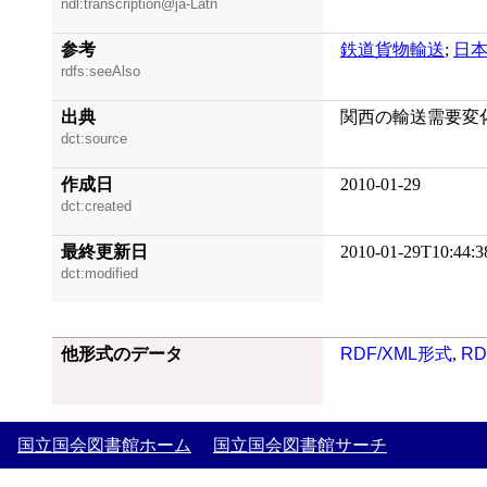
ndl:transcription@ja-Latn
参考
鉄道貨物輸送
;
日
rdfs:seeAlso
出典
関西の輸送需要変
dct:source
作成日
2010-01-29
dct:created
最終更新日
2010-01-29T10:44:3
dct:modified
他形式のデータ
RDF/XML形式
,
RD
国立国会図書館ホーム
国立国会図書館サーチ