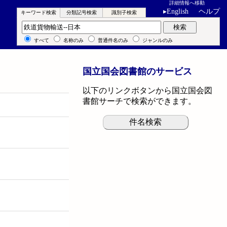
詳細情報へ移動
▸
English
ヘルプ
キーワード検索
分類記号検索
識別子検索
キーワード検索
検索
すべて
名称のみ
普通件名のみ
ジャンルのみ
国立国会図書館のサービス
以下のリンクボタンから国立国会図
書館サーチで検索ができます。
件名検索