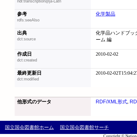
ndl:transcription@ja-Latn
参考
化学製品
rdfs:seeAlso
出典
化学品ハンドブック.
dct:source
ーム 編
作成日
2010-02-02
dct:created
最終更新日
2010-02-02T15:04:2
dct:modified
他形式のデータ
RDF/XML形式
,
RD
国立国会図書館ホーム
国立国会図書館サーチ
Copyright © Nationa