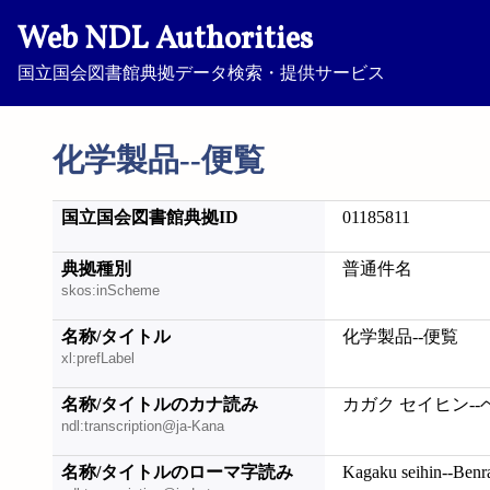
Web NDL Authorities
国立国会図書館典拠データ検索・提供サービス
化学製品--便覧
国立国会図書館典拠ID
01185811
典拠種別
普通件名
skos:inScheme
名称/タイトル
化学製品--便覧
xl:prefLabel
名称/タイトルのカナ読み
カガク セイヒン-
ndl:transcription@ja-Kana
名称/タイトルのローマ字読み
Kagaku seihin--Benr