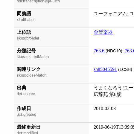
ndl:transcription@ja-Latn
同義語
ユーフォニアム; ユー
xl:altLabel
上位語
金管楽器
skos:broader
分類記号
763.6
;
763.
(NDC10)
skos:relatedMatch
関連リンク
sh85045591
(LCSH)
skos:closeMatch
出典
うまくなろう!ユーフ
dct:source
広辞苑 第6版
作成日
2010-02-03
dct:created
最終更新日
2019-06-19T13:39:3
dct:modified